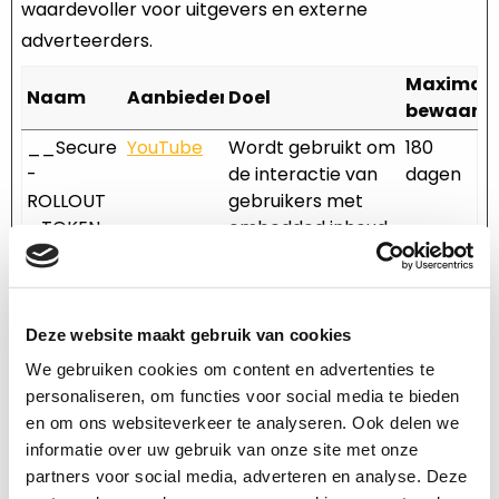
waardevoller voor uitgevers en externe
adverteerders.
Maximal
Naam
Aanbieder
Doel
bewaarte
__Secure
YouTube
Wordt gebruikt om
180
-
de interactie van
dagen
ROLLOUT
gebruikers met
_TOKEN
embedded inhoud
bij te houden.
__Secure
Cloudflare
Bewaart de
Sessie
-YEC
voorkeuren van de
Deze website maakt gebruik van cookies
videospeler van de
We gebruiken cookies om content en advertenties te
gebruiker met
personaliseren, om functies voor social media te bieden
ingesloten
en om ons websiteverkeer te analyseren. Ook delen we
YouTube-video
informatie over uw gebruik van onze site met onze
__Secure
YouTube
Wordt gebruikt om
180
partners voor social media, adverteren en analyse. Deze
-YNID
de interactie van
dagen