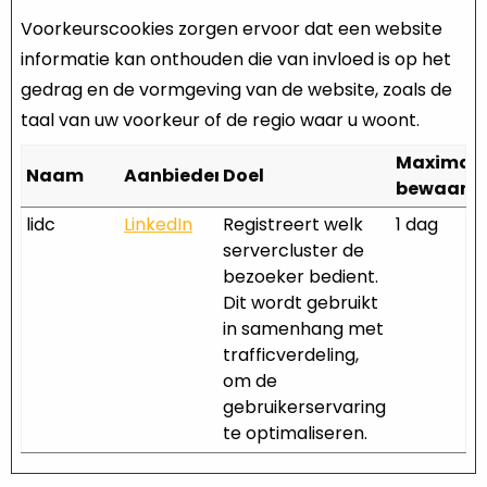
Voorkeurscookies zorgen ervoor dat een website
informatie kan onthouden die van invloed is op het
gedrag en de vormgeving van de website, zoals de
taal van uw voorkeur of de regio waar u woont.
Maximal
Naam
Aanbieder
Doel
bewaarte
lidc
LinkedIn
Registreert welk
1 dag
servercluster de
bezoeker bedient.
Dit wordt gebruikt
in samenhang met
trafficverdeling,
om de
gebruikerservaring
te optimaliseren.