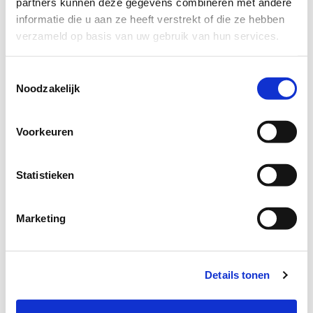
partners kunnen deze gegevens combineren met andere
gebruikers met
informatie die u aan ze heeft verstrekt of die ze hebben
embedded inhoud
verzameld op basis van uw gebruik van hun services.
bij te houden.
_fbp
Meta
Gebruikt door
3
Toestemmingsselectie
Platforms,
Facebook om een
maand
Noodzakelijk
Inc.
reeks
en
advertentieproduc
Voorkeuren
ten te leveren,
zoals realtime
bieden van
Statistieken
externe
adverteerders.
Marketing
_gcl_ls
stape.nex
Volgt de
Perma
tkitchen.nl
conversie-rate
nent
tussen de
Details tonen
gebruiker en de
advertentiebanner
s op de website -