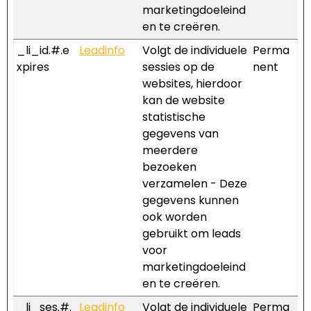
marketingdoeleind
en te creëren.
_li_id.#.e
Leadinfo
Volgt de individuele
Perma
xpires
sessies op de
nent
websites, hierdoor
kan de website
statistische
gegevens van
meerdere
bezoeken
verzamelen - Deze
gegevens kunnen
ook worden
gebruikt om leads
voor
marketingdoeleind
en te creëren.
_li_ses.#.
Leadinfo
Volgt de individuele
Perma