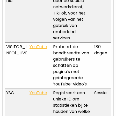
nId
door de sociale
netwerkdienst,
TikTok, voor het
volgen van het
gebruik van
embedded
services.
VISITOR_I
YouTube
Probeert de
180
NFO1_LIVE
bandbreedte van
dagen
gebruikers te
schatten op
pagina's met
geïntegreerde
YouTube-video's.
YSC
YouTube
Registreert een
Sessie
unieke ID om
statistieken bij te
houden van welke