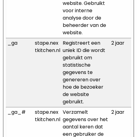
website. Gebruikt
voor interne
analyse door de
beheerder van de
website.
_ga
stape.nex
Registreert een
2 jaar
tkitchen.nl
uniek ID die wordt
gebruikt om
statistische
gegevens te
genereren over
hoe de bezoeker
de website
gebruikt.
_ga_#
stape.nex
Verzamelt
2 jaar
tkitchen.nl
gegevens over het
aantal keren dat
een gebruiker de