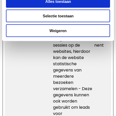
Alles toestaan
Dit dient om de
relevantie van de
Selectie toestaan
advertenties op de
website te
optimaliseren.
Weigeren
_li_id.#
Leadinfo
Volgt de individuele
Perma
sessies op de
nent
websites, hierdoor
kan de website
statistische
gegevens van
meerdere
bezoeken
verzamelen - Deze
gegevens kunnen
ook worden
gebruikt om leads
voor