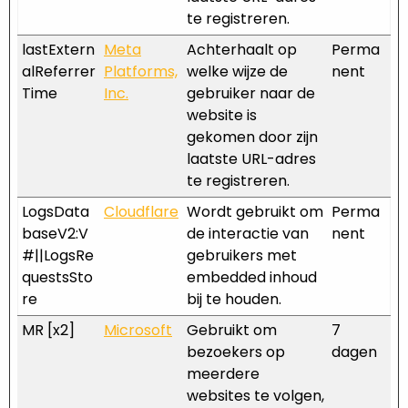
te registreren.
lastExtern
Meta
Achterhaalt op
Perma
alReferrer
Platforms,
welke wijze de
nent
Time
Inc.
gebruiker naar de
website is
gekomen door zijn
laatste URL-adres
te registreren.
LogsData
Cloudflare
Wordt gebruikt om
Perma
baseV2:V
de interactie van
nent
#||LogsRe
gebruikers met
questsSto
embedded inhoud
re
bij te houden.
MR [x2]
Microsoft
Gebruikt om
7
bezoekers op
dagen
meerdere
websites te volgen,