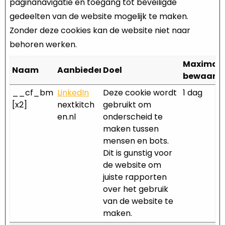
paginanavigatie en toegang tot beveiligde
gedeelten van de website mogelijk te maken.
Zonder deze cookies kan de website niet naar
behoren werken.
Maximal
Naam
Aanbieder
Doel
bewaarte
__cf_bm
LinkedIn
Deze cookie wordt
1 dag
[x2]
nextkitch
gebruikt om
en.nl
onderscheid te
maken tussen
mensen en bots.
Dit is gunstig voor
de website om
juiste rapporten
over het gebruik
van de website te
maken.