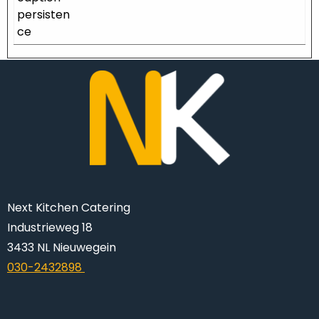
persisten
ce
Next Kitchen Catering
Industrieweg 18
3433 NL Nieuwegein
030-2432898