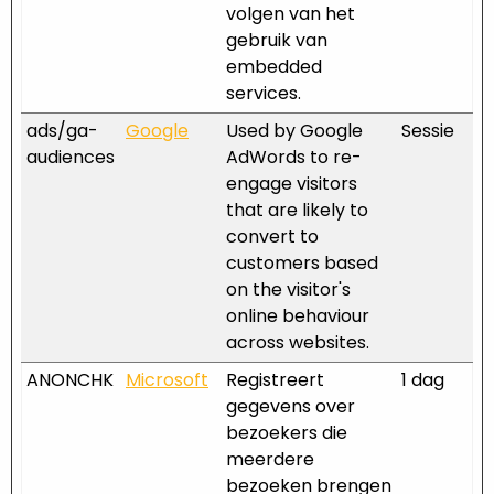
volgen van het
gebruik van
embedded
services.
ads/ga-
Google
Used by Google
Sessie
audiences
AdWords to re-
engage visitors
that are likely to
convert to
customers based
on the visitor's
online behaviour
across websites.
ANONCHK
Microsoft
Registreert
1 dag
gegevens over
bezoekers die
meerdere
bezoeken brengen